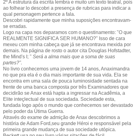
2º A estrutura da escrita lembra e muito um texto teatral, pois
ao folhear lo descobri a presença de rubricas para indicar a
qual personagem pertence a fala.
Descobri rapidamente que minha suposições encontravam-
se erradas.
Logo na capa nos deparamos com o questinamento: "O que
REALMENTE SIGNIFICA SER HUMANO?" Isso de cara
mexeu com minha cabeça que já se encontrava mexida por
demais. Na página de rosto o autor cita Douglas Hofstadter,
the Mind's I; "
Será a alma mais que a soma de suas
partes?".
No livro conhecemos uma jovem de 14 anos, Anaximandra
no que pra ela é o dia mais importante de sua vida. Ela se
encontra em uma sala de pouca luminosidade sentada na
frente de uma banca composta por três Examinadores que
decidirão se Anax está hapta a ingressar na Acadêmia, a
Elite inteçlectual de sua sociedada. Sociedade esta,
fundada logo após o mundo que conhecemos ser devastado
pelo poder da Ùtima Guerra.
Através do exame de admição de Anax descobrimos a
história de Adam Ford,seu grande Héroi e responsável pela
primeira grande mudança de sua sociedade utópica.
Beckett usa no seu livro várias sitações de fácil